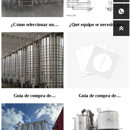

¿Cómo seleccionar un
¿Qué equipo se necesita para

fabricante adecuado de
la producción comercial de
equipos de elaboración de
kombucha? El proceso
cerveza para la producción
completo desde la
de cerveza?
fermentación hasta el
embotellado
Guía de compra de
Guía de compra de
fermentadores de Kombucha
fermentadores de Kombucha
- Desde el inicio hasta la
- Desde el inicio hasta la
producción a gran escala
producción a gran escala