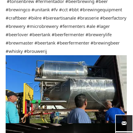
#tonsenbrew
#fermentador
#beerbrewing
#beer
#brewingco
#unitank
#fv
#cct
#bbt
#brewingequipment
#craftbeer
#bière
#biereartisanale
#brasserie
#beerfactory
#brewery
#microbrewery
#fermenters
#ale
#lager
#beerlover
#beertank
#beerfermenter
#brewerylife
#brewmaster
#beertank
#beerfermenter
#brewingbeer
#whisky
#brouwerij
