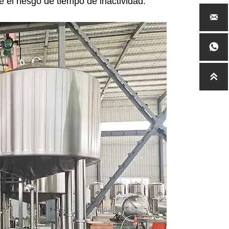
e el riesgo de tiempo de inactividad.


