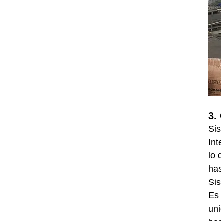
3.
Sis
Int
lo 
has
Si
Es 
uni