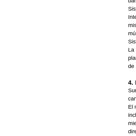
ba
Sis
Int
mis
múl
Sis
La 
pla
de 
4.
Sum
can
El 
inc
mie
dir