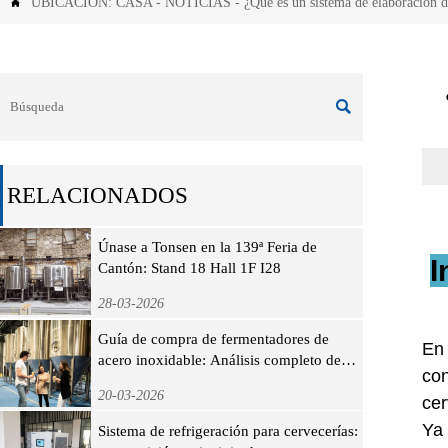
UBICACIÓN:
CASA
-
NOTICIAS
-
¿Qué es un sistema de elaboración de


RELACIONADOS
Únase a Tonsen en la 139ª Feria de
I
Cantón: Stand 18 Hall 1F I28
28-03-2026
Guía de compra de fermentadores de
En 
acero inoxidable: Análisis completo de
con
precios, especificaciones y selección de
20-03-2026
cer
fabricantes
Ya 
Sistema de refrigeración para cervecerías: