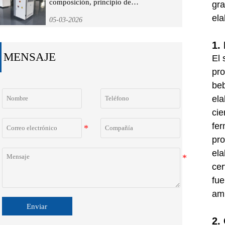
composición, principio de
gra
funcionamiento y guía de selección
ela
05-03-2026
1.
MENSAJE
El 
pro
beb
ela
cie
fer
pro
ela
cer
fue
am
Enviar
2.