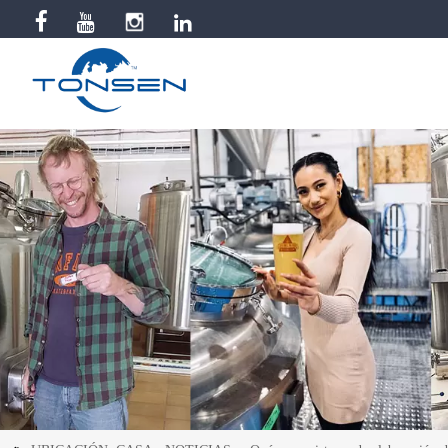


