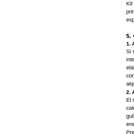
Kit
pri
esp
5.
1. 
Si 
int
ela
con
alq
2. 
El 
cal
gub
ene
Pre