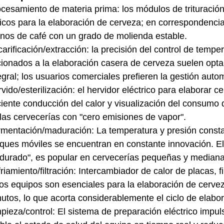
cesamiento de materia prima: los módulos de trituración,
ticos para la elaboración de cerveza; en correspondencia
nos de café con un grado de molienda estable.
arificación/extracción: la precisión del control de tempe
cionados a la elaboración casera de cerveza suelen opt
egral; los usuarios comerciales prefieren la gestión autom
vido/esterilización: el hervidor eléctrico para elaborar 
ciente conducción del calor y visualización del consumo 
las cervecerías con "cero emisiones de vapor".
mentación/maduración: La temperatura y presión consta
ques móviles se encuentran en constante innovación. El
urado", es popular en cervecerías pequeñas y mediana
riamiento/filtración: Intercambiador de calor de placas, fi
os equipos son esenciales para la elaboración de cerve
utos, lo que acorta considerablemente el ciclo de elabo
pieza/control: El sistema de preparación eléctrico impu