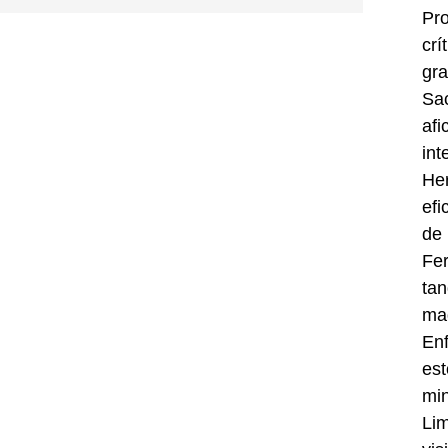
Pro
crí
gra
Sac
afi
int
Her
efi
de 
Fer
tan
mad
Enf
est
min
Lim