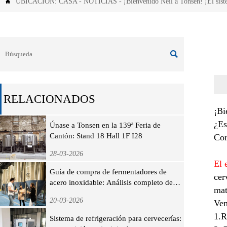
UBICACIÓN:
CASA
-
NOTICIAS
-
¡Bienvenido Neil a Tonsen! ¡El sis


RELACIONADOS
¡Bi
¿Es
Únase a Tonsen en la 139ª Feria de
Cantón: Stand 18 Hall 1F I28
Cor
28-03-2026
El 
Guía de compra de fermentadores de
cer
acero inoxidable: Análisis completo de
mat
precios, especificaciones y selección de
20-03-2026
Ven
fabricantes
1.R
Sistema de refrigeración para cervecerías: