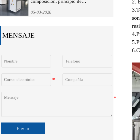
2. 
composición, principio de
funcionamiento y guía de selección
3.T
05-03-2026
son
res
4.P
MENSAJE
5.P
6.C
Enviar