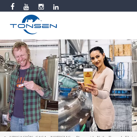


