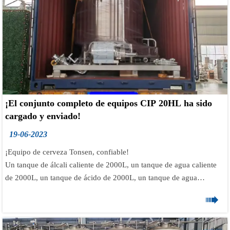
se utiliza en un nuevo negocio de elaboración de cerveza. Es
adecuado para maceración de infusión y adecuado para preparar 1
~ 2 lotes por día. Nuestra unidad de sala de cocción estándar de dos
recipientes fabricada en acero inoxidable apto para uso alimentario.
También podemos hacerlo con cobre rojo o acero inoxidable espejo
si prefieres una apariencia más atractiva.
¡El conjunto completo de equipos CIP 20HL ha sido
cargado y enviado!
19-06-2023
¡Equipo de cerveza Tonsen, confiable!
Un tanque de álcali caliente de 2000L, un tanque de agua caliente
de 2000L, un tanque de ácido de 2000L, un tanque de agua
reciclada de 2000L y un lote de otros accesorios de bomba y

válvula.
Enviaremos los productos al cliente y esperamos que los reciba lo
antes posible.