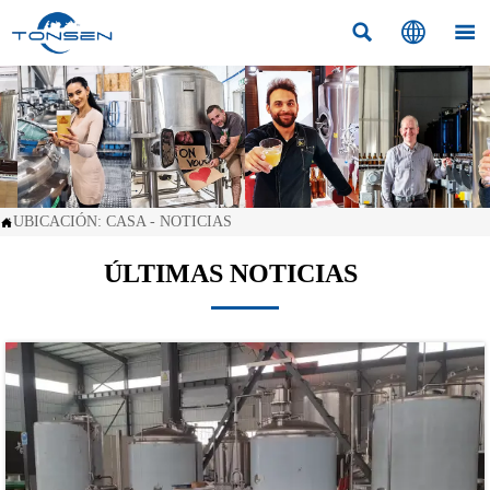



UBICACIÓN:
CASA
-
NOTICIAS

ÚLTIMAS NOTICIAS