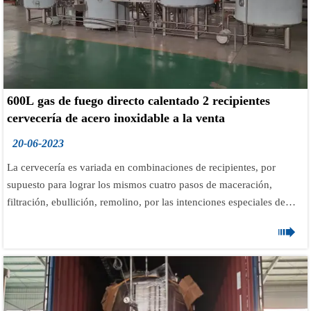
600L gas de fuego directo calentado 2 recipientes
cervecería de acero inoxidable a la venta
20-06-2023
La cervecería es variada en combinaciones de recipientes, por
supuesto para lograr los mismos cuatro pasos de maceración,
filtración, ebullición, remolino, por las intenciones especiales de
preparación del cervecero, incluida la producción de mosto, la

gravedad del mosto, el rociado de agua, la preparación en cierto
tiempo, el método de preparación, etc. TIANTAI La empresa acepta
un diseño especial para estas variaciones.
La sala de cocción de dos recipientes de 600 l es bastante popular y