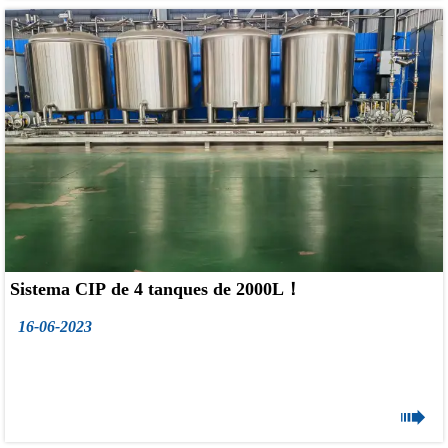
◆Precisión de pulido del tanque ≤0.4um, sin distorsión, sin rayones;
◆Los tanques y los dispositivos de enfriamiento se prueban para la
presión del agua;
◆La aplicación de tecnología 3D hace que los clientes conozcan el
tanque desde diferentes ángulos
Después del tratamiento CIP, la superficie de limpieza es brillante ,
libre de acumulación de agua, olores y suciedad. Y el equipo es
fácil de operar y tiene alta seguridad.
Sistema CIP de 4 tanques de 2000L！
16-06-2023
