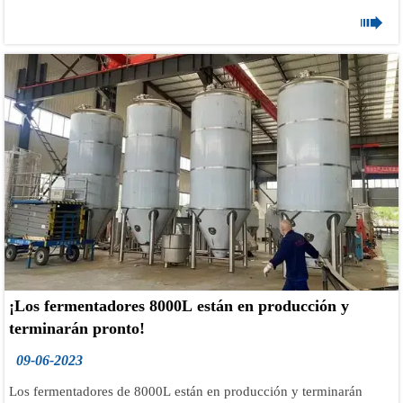
3*600L +2*1200L, sistema de control PLC con pantalla táctil

Siemens.
Correo electrónico: información @tonsenbrewi.com
#brewerywork #irelandbrewery #norwaybrewery #belgiumbrewery
#belgiumcraftbeer #germanbrewery
#swisscraftbeer #brewery #beerfactory #beer #beerlover
#breweryequipment #beerbrewing #brewcrew #Brewers
#brewhouse #brasserie #brouwerij #browar #brauerei #pivovar
#biere #bier #brassage
¡Los fermentadores 8000L están en producción y
terminarán pronto!
09-06-2023
Los fermentadores de 8000L están en producción y terminarán