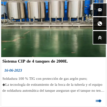
Si está interesado en nuestros productos, contáctenos.

Correo electrónico: info@tonsenbrew.com


Sistema CIP de 4 tanques de 2000L
16-06-2023
Soldadura 100 % TIG con protección de gas argón puro;
◆La tecnología de estiramiento de la boca de la tubería y el equipo
de soldadura automática del tanque aseguran que el tanque no tenga
ángulos muertos, ni residuos de material y

fácil de limpiar;